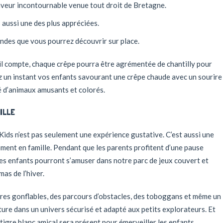
saveur incontournable venue tout droit de Bretagne.
is aussi une des plus appréciées.
ndes que vous pourrez découvrir sur place.
ail compte, chaque crêpe pourra être agrémentée de chantilly pour
 un instant vos enfants savourant une crêpe chaude avec un sourire
é d’animaux amusants et colorés.
ILLE
Kids n’est pas seulement une expérience gustative. C’est aussi une
ment en famille. Pendant que les parents profitent d’une pause
es enfants pourront s’amuser dans notre parc de jeux couvert et
mas de l’hiver.
ures gonflables, des parcours d’obstacles, des toboggans et même un
ture dans un univers sécurisé et adapté aux petits explorateurs. Et
tigre blanc amical sera présent pour émerveiller les enfants.