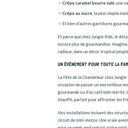
Crêpe caramel beurre salé
, une 
Crêpe au sucre
, la plus simple ma
Et bien d’autres garnitures gourma
Et parce que chez Jungle Kids, le dét
encore plus de gourmandise. Imaginez
radieux, dans un décor tropical peupl
UN ÉVÉNEMENT POUR TOUTE LA FAM
La Fête de la Chandeleur chez Jungle 
occasion de passer un merveilleux mo
gourmande ou d’un café bien mérité, l
chauffé, parfait pour affronter les fri
Nos installations incluent des struct
circuit de mini-motos. Une vraie aven
pour ce week-end spécial, notre petit 