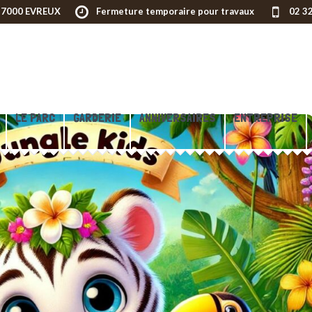
 27000 EVREUX
Fermeture temporaire pour travaux
02 3
LE PARC
GARDERIE
ANNIVERSAIRES
ENTREPRISE