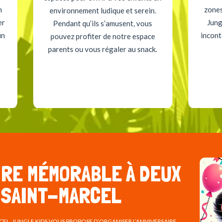
n
zones
environnement ludique et serein.
er
Jung
Pendant qu’ils s’amusent, vous
un
incont
pouvez profiter de notre espace
parents ou vous régaler au snack.
IRE MÉMORABLE À DEUX
 SAINT-MARCEL
CEL, JUNGLE KIDS VOUS PROPOSE D’ORGANISER L’ANNIVERSAIRE