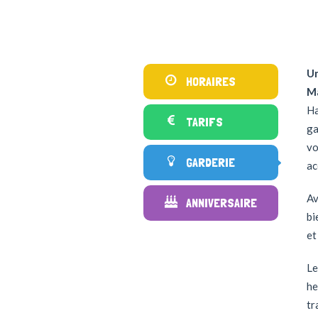
Un
HORAIRES
M
Ha
TARIFS
ga
vo
GARDERIE
ac
Av
ANNIVERSAIRE
bi
et
Le
he
tr