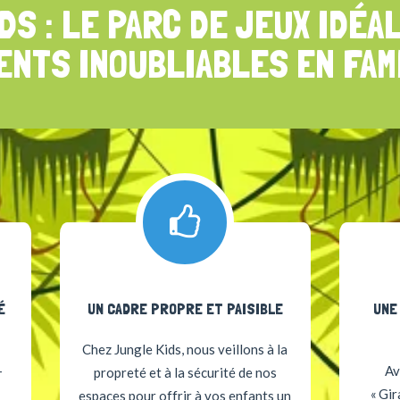
DS : LE PARC DE JEUX IDÉA
ENTS INOUBLIABLES EN FAM
É
UN CADRE PROPRE ET PAISIBLE
UNE
Chez Jungle Kids, nous veillons à la
-
Av
propreté et à la sécurité de nos
« Gir
espaces pour offrir à vos enfants un