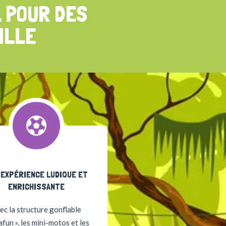
L POUR DES
ILLE
 EXPÉRIENCE LUDIQUE ET
ENRICHISSANTE
ec la structure gonflable
afun », les mini-motos et les